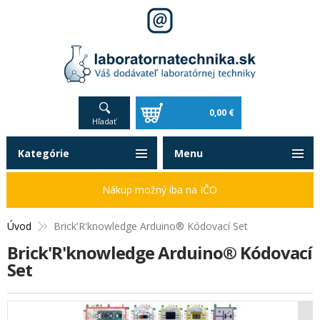
0,00 €
Hľadať
Kategórie
Menu
Nákup možný iba na IČO
Úvod
Brick'R'knowledge Arduino® Kódovací Set
Brick'R'knowledge Arduino® Kódovací
Set