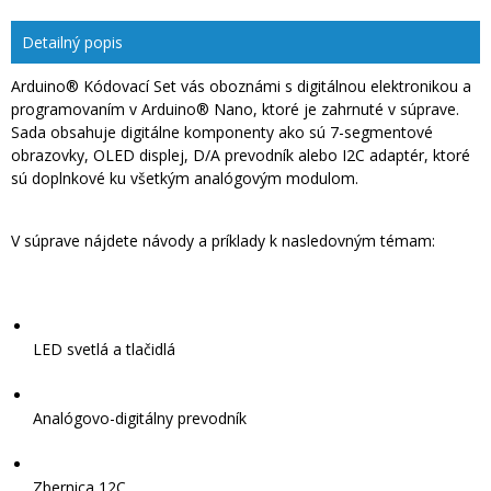
Detailný popis
Arduino® Kódovací Set vás oboznámi s digitálnou elektronikou a
programovaním v Arduino® Nano, ktoré je zahrnuté v súprave.
Sada obsahuje digitálne komponenty ako sú 7-segmentové
obrazovky, OLED displej, D/A prevodník alebo I2C adaptér, ktoré
sú doplnkové ku všetkým analógovým modulom.
V súprave nájdete návody a príklady k nasledovným témam:
LED svetlá a tlačidlá
Analógovo-digitálny prevodník
Zbernica 12C