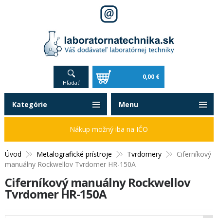
0,00 €
Hľadať
Kategórie
Menu
Nákup možný iba na IČO
Úvod
Metalografické prístroje
Tvrdomery
Ciferníkový
manuálny Rockwellov Tvrdomer HR-150A
Ciferníkový manuálny Rockwellov
Tvrdomer HR-150A