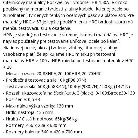
Ciferníkový manuálny Rockwellov Tvrdomer HR-150A je široko
používaný na meranie tvrdosti zliatiny karbidu, kalenej ocele po
zuhoľnatení, tvrdených tenkých oceľových pásov a plátov atď. Pre
materiály HRC > 67 je lepšie použiť mierku HRC tvrdosti ktorá má
menšiu testovaciu silu a osadenie.
HRB je vhodný na testovanie strednej tvrdosti materiálov. HRC je
najviac použiteľný pre testovanie uhlíkovej ocele po kalení,
zliatinovej ocele, ako aj tvrdenej zliatiny, titánovej zliatiny.
Všeobecne platí, že aplikujeme HRC mierku pri testovaní
materiálov HRB > 100 a HRB mierku pri testovaní materiálov HRC
< 20.
- Merací rozsah: 20-88HRA,20-100HRB,20-70HRC
- Predbežná testovacia sila:10Kgf(98.07N)
- Testovacia sila: 60Kgf(588.4N),100Kgf(980.7N),150Kgf(1471N)
- Rozsah ukazovateľa na číselníku: A,C (black) :0-100;B(red):30-130
- Rozlíšenie: 0,5HR
- Maximálna výška vzorky: 130 mm
- Hrdlo nástroja: 135 mm
- Hrubá / Čistá hmotnosť: 65Kg/56Kg
- Rozmery: 466 x 238 x 630 mm
- Rozmery balenia: 540 x 420 x 700 mm