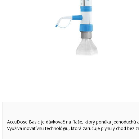
AccuDose Basic je dávkovač na fľaše, ktorý ponúka jednoduchú a
Využíva inovatívnu technológiu, ktorá zaručuje plynulý chod bez z