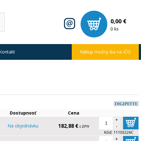
0,00 €
0 ks
Kontakt
Nákup možný iba na IČO
Dostupnosť
Cena
+
182,88 €
Na objednávku
-
s DPH
Kód:
11103226C
+