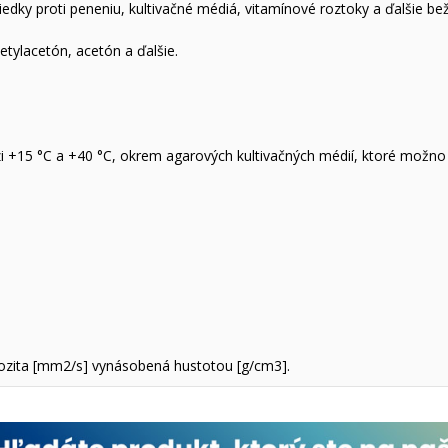
edky proti peneniu, kultivačné médiá, vitamínové roztoky a ďalšie be
etylacetón, acetón a ďalšie.
i +15 °C a +40 °C, okrem agarových kultivačných médií, ktoré možno
kozita [mm2/s] vynásobená hustotou [g/cm3].