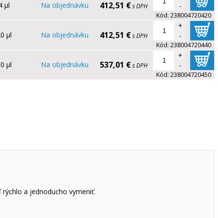
412,51 €
4 µl
Na objednávku
-
s DPH
Kód:
238004720420
+
412,51 €
0 µl
Na objednávku
-
s DPH
Kód:
238004720440
+
537,01 €
0 µl
Na objednávku
-
s DPH
Kód:
238004720450
 rýchlo a jednoducho vymeniť.