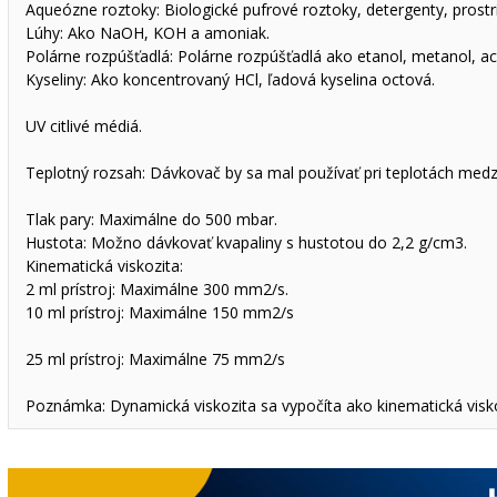
Aqueózne roztoky: Biologické pufrové roztoky, detergenty, prostri
Lúhy: Ako NaOH, KOH a amoniak.
Polárne rozpúšťadlá: Polárne rozpúšťadlá ako etanol, metanol, ac
Kyseliny: Ako koncentrovaný HCl, ľadová kyselina octová.
UV citlivé médiá.
Teplotný rozsah: Dávkovač by sa mal používať pri teplotách medz
Tlak pary: Maximálne do 500 mbar.
Hustota: Možno dávkovať kvapaliny s hustotou do 2,2 g/cm3.
Kinematická viskozita:
2 ml prístroj: Maximálne 300 mm2/s.
10 ml prístroj: Maximálne 150 mm2/s
25 ml prístroj: Maximálne 75 mm2/s
Poznámka: Dynamická viskozita sa vypočíta ako kinematická vis