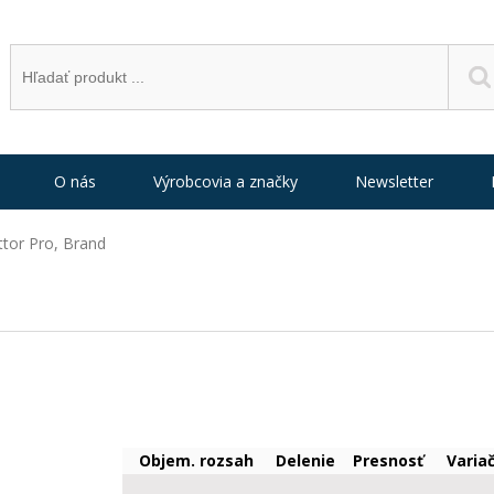
O nás
Výrobcovia a značky
Newsletter
ttor Pro, Brand
Objem. rozsah
Delenie
Presnosť
Varia