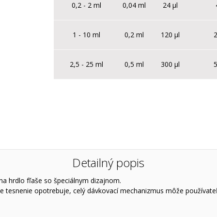
0,2 - 2 ml
0,04 ml
24 µl
1 - 10 ml
0,2 ml
120 µl
2
2,5 - 25 ml
0,5 ml
300 µl
5
Detailný popis
a hrdlo fľaše so špeciálnym dizajnom.
ne tesnenie opotrebuje, celý dávkovací mechanizmus môže používateľ