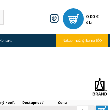
0,00 €
0 ks
Kontakt
Nákup možný iba na IČO
čný koef.
Dostupnosť
Cena
+