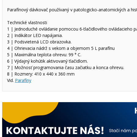
Parafínový dávkovač používaný v patologicko-anatomických a histo
Technické vlastnosti
1 | Jednoduché ovládanie pomocou 6-tlačidlového ovládacieho p
2 | Indikátor LED napájania.
3 | Podsvietená LCD obrazovka.
4 | Ohrievacia nádrž s vekom a objemom 5 L parafínu
5 | Maximálna teplota ohrevu: 99 ° C.
6 | Výdajný kohútik aktivovaný tlačidlom.
7 | Možnosť programovania času začiatku a konca ohrevu.
8 | Rozmery: 410 x 440 x 360 mm
Vid.
Parafíny