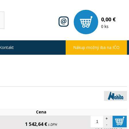
0,00 €
0 ks
Kontakt
Nákup možný iba na IČO
Cena
+
1 542,64 €
-
s DPH