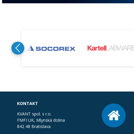
KONTAKT
KVANT spol. s r.o.
FMFI UK, Mlynská dolina
842 48 Bratislava