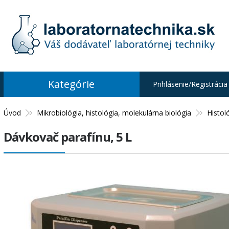
Kategórie
Prihlásenie/Registrácia
Úvod
Mikrobiológia, histológia, molekulárna biológia
Histol
Dávkovač parafínu, 5 L