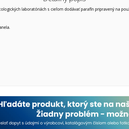
logických laboratóriách s cieľom dodávať parafín pripravený na použ
anela.