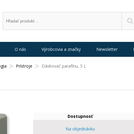
O nás
Výrobcovia a značky
Newsletter
ógia
Prístroje
Dávkovač parafínu, 5 L
Dostupnosť
Na objednávku