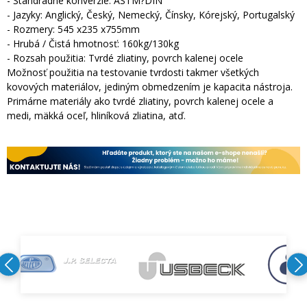
- Štandradné konverzie: ASTM?DIN
- Jazyky: Anglický, Český, Nemecký, Čínsky, Kórejský, Portugalský
- Rozmery: 545 x235 x755mm
- Hrubá / Čistá hmotnosť: 160kg/130kg
- Rozsah použitia: Tvrdé zliatiny, povrch kalenej ocele
Možnosť použitia na testovanie tvrdosti takmer všetkých
kovových materiálov, jediným obmedzením je kapacita nástroja.
Primárne materiály ako tvrdé zliatiny, povrch kalenej ocele a
medi, mäkká oceľ, hliníková zliatina, atď.