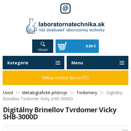
0,00 €
Hľadať
Kategórie
Menu
Nákup možný iba na IČO
Úvod
Metalografické prístroje
Tvrdomery
Digitálny
Brinellov Tvrdomer Vicky SHB-3000D
Digitálny Brinellov Tvrdomer Vicky
SHB-3000D