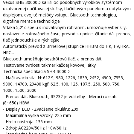
Vexus SHB-30000D sa líši od podobných výrobkov systémom
uzatvorenej načítavacej slučky, tlačidlovým panelom a dotykovým
displejom, dvojité metódy vstupu, Bluetooth technologiou,
digitálne meracie technológie
Vďaka 5,2' dispeju s inovatívnym rohraním, umožňuje výber sily,
nastavenie zotrvačného času, prevod stupnice, čítanie dát prenos,
tlač jednoduchšie a rýchlejšie
Automatický prevod z Brinellovej stupnice HHBM do HK, HV,HRA,
HRC...
Bluetooth umožňuje bezdrôtovú tlač, a prenos dát
Testovanie tvrdosti takmer každej kovovej látky
Technická špecifikácia SHB-3000D:
- Načítavacia sila: N: 612.9, 980, 1226, 1839, 2452, 4900, 7355,
9800, 14700, 29400 kgf: 62.5, 100, 125, 187.5, 250, 500, 750,
1000, 1500, 3000
- Prenos dát: Bluetooth; RS232 je voliteľný - Merací rozsah:
(8~650) HBW
- Display: LCD - Zväčšenie okuláru: 20x
- Maximálna výška vzroky: 225 mm
- Hrdlo nástroja: 135 mm
- Zdroj: AC220V/50Hz;110V/60Hz