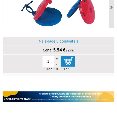
Na sklade u dodávateľa
5,54 €
s DPH
+
-
Kód:
10300377E