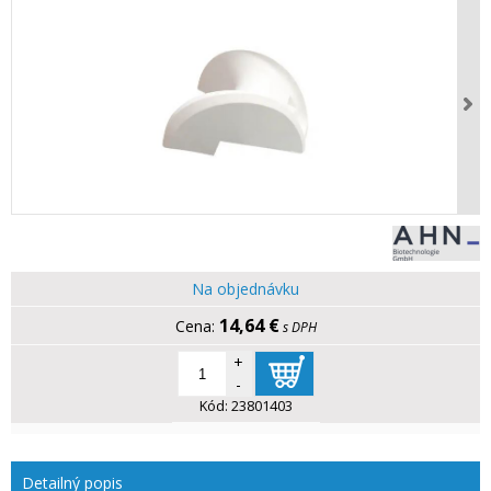
Na objednávku
14,64 €
s DPH
+
-
Kód:
23801403
Detailný popis