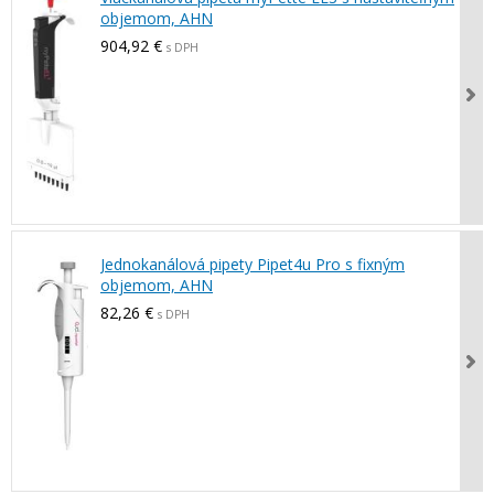
objemom, AHN
904,92 €
s DPH
Jednokanálová pipety Pipet4u Pro s fixným
objemom, AHN
82,26 €
s DPH