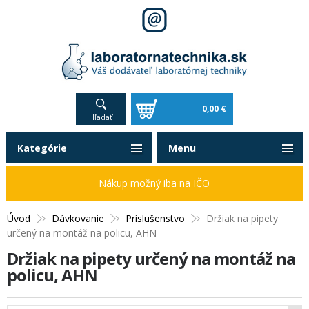
0,00 €
Hľadať
Kategórie
Menu
Nákup možný iba na IČO
Úvod
Dávkovanie
Príslušenstvo
Držiak na pipety
určený na montáž na policu, AHN
Držiak na pipety určený na montáž na
policu, AHN