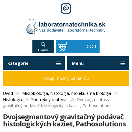
0,00 €
Hľadať
Kategórie
Menu
Nákup možný iba na IČO
Úvod
Mikrobiológia, histológia, molekulárna biológia
Histológia
Spotrebný materiál
Dvojsegmentový
gravitačný podávač histologických kaziet, Pathosolutions
Dvojsegmentový gravitačný podávač
histologických kaziet, Pathosolutions