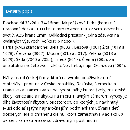
Detailný popis
Plochoovál 38x20 a 34x16mm, lak prášková farba (komaxit).
Pracovná doska - LTD hr.18 mm rozmer 130 x 65cm, dekor buk
svetlý, ABS hrana 2mm. Odkladací priestor - jedna zásuvka na
kvalitných výsuvoch. Veľkosť: 6 nebo 7.
Farba (RAL) štandardne: Biela (9003), Béžová (1001),Žltá (1018 a
1028), Červená (3002), Modrá (5015 a 5017), Zelená (6018 a
6029), Šedá (7040 a 7035), Hnedá (8017), Čierna (9005). Za
príplatok si môžete zvoliť akúkoľvek farbu, napr. Oranžovú (2004).
Nábytok od českej firmy, ktorá na výrobu používa kvalitné
materiály - prioritne z Českej republiky, Rakúska, Nemecka a
Francúzska. Zameriava sa na výrobu nábytku pre školy, materské
školy, kancelárie a nábytku na mieru. Hlavným zámerom výroby je
dlhá životnosť nábytku v priestoroch, do ktorých je navrhnutý.
Musí odolať aj tým najnáročnejším podmienkam užívania detí i
dospelých. Ide o chránenú dielňu, ktorá zamestnáva viac ako 60
percent zamestnancov so zdravotným postihnutím.