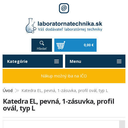
0,00 €
Hľadať
Kategórie
Menu
Nákup možný iba na IČO
Úvod
Katedra EL, pevná, 1-zásuvka, profil ovál, typ L
Katedra EL, pevná, 1-zásuvka, profil
ovál, typ L