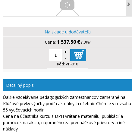
Na sklade u dodávateľa
1 537,50 €
s DPH
+
-
Kód:
VP-010
Detailný popis
Ďalšie vzdelávanie pedagogických zamestnancov zamerané na
Kľúčové prvky výučby podľa aktuálnych učebníc Chémie v rozsahu
55 vyučovacích hodín.
Cena na účastníka kurzu s DPH vrátane materiálu, publikácií a
pomôcok na akciu, nájomného za prednáškové priestory a iné
náklady