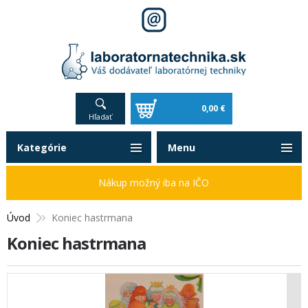
0,00 €
Hľadať
Kategórie
Menu
Nákup možný iba na IČO
Úvod
Koniec hastrmana
Koniec hastrmana