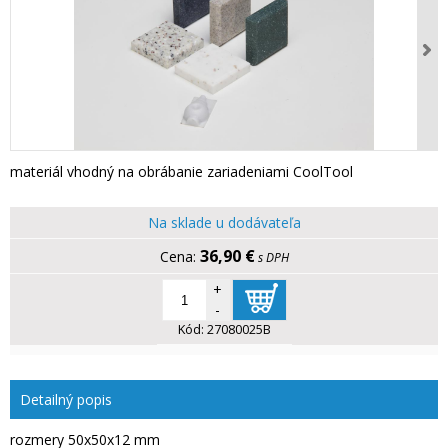
materiál vhodný na obrábanie zariadeniami CoolTool
Na sklade u dodávateľa
36,90 €
s DPH
+
-
Kód:
27080025B
Detailný popis
rozmery 50x50x12 mm