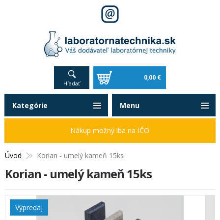
0,00 €
Hľadať
Kategórie
Menu
Nákup možný iba na IČO
Úvod
Korian - umelý kameň 15ks
Korian - umelý kameň 15ks
Výpredaj