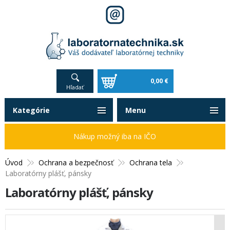
0,00 €
Hľadať
Kategórie
Menu
Nákup možný iba na IČO
Úvod
Ochrana a bezpečnosť
Ochrana tela
Laboratórny plášť, pánsky
Laboratórny plášť, pánsky