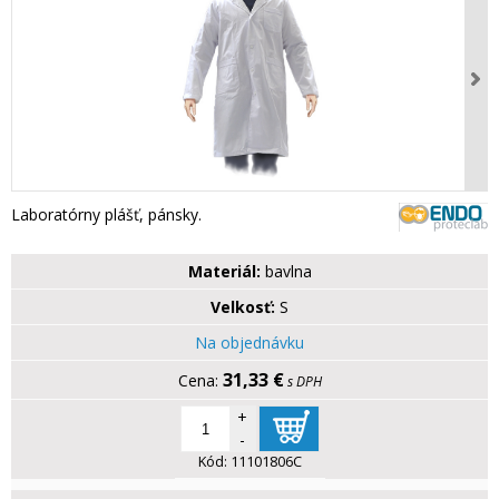
Laboratórny plášť, pánsky.
Materiál:
bavlna
Velkosť:
S
Na objednávku
31,33 €
s DPH
+
-
Kód:
11101806C