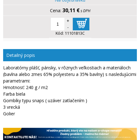
30,11 €
s DPH
+
-
Kód:
11101813C
Detailný popis
Laboratórny plášť, pánsky, v rôznych veľkostiach a materiáloch
(bavlna alebo zmes 65% polyesteru a 35% bavlny) s nasledujúcimi
parametrami:
Hmotnosť: 240 g / m2
Farba biela
Gombíky typu snaps ( uzáver zatlačením )
3 vrecká
Golier