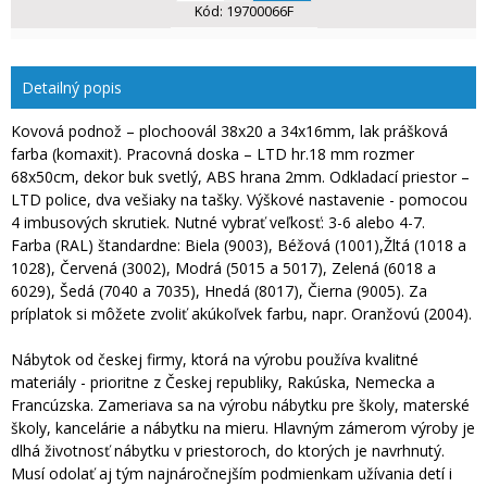
Kód:
19700066F
Detailný popis
Kovová podnož – plochoovál 38x20 a 34x16mm, lak prášková
farba (komaxit). Pracovná doska – LTD hr.18 mm rozmer
68x50cm, dekor buk svetlý, ABS hrana 2mm. Odkladací priestor –
LTD police, dva vešiaky na tašky. Výškové nastavenie - pomocou
4 imbusových skrutiek. Nutné vybrať veľkosť: 3-6 alebo 4-7.
Farba (RAL) štandardne: Biela (9003), Béžová (1001),Žltá (1018 a
1028), Červená (3002), Modrá (5015 a 5017), Zelená (6018 a
6029), Šedá (7040 a 7035), Hnedá (8017), Čierna (9005). Za
príplatok si môžete zvoliť akúkoľvek farbu, napr. Oranžovú (2004).
Nábytok od českej firmy, ktorá na výrobu používa kvalitné
materiály - prioritne z Českej republiky, Rakúska, Nemecka a
Francúzska. Zameriava sa na výrobu nábytku pre školy, materské
školy, kancelárie a nábytku na mieru. Hlavným zámerom výroby je
dlhá životnosť nábytku v priestoroch, do ktorých je navrhnutý.
Musí odolať aj tým najnáročnejším podmienkam užívania detí i