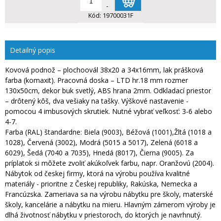
-
Kód:
19700031F
Detailný popis
Kovová podnož – plochoovál 38x20 a 34x16mm, lak prášková
farba (komaxit). Pracovná doska – LTD hr.18 mm rozmer
130x50cm, dekor buk svetlý, ABS hrana 2mm. Odkladací priestor
– drôtený kôš, dva vešiaky na tašky. Výškové nastavenie -
pomocou 4 imbusových skrutiek. Nutné vybrať veľkosť: 3-6 alebo
4-7.
Farba (RAL) štandardne: Biela (9003), Béžová (1001),Žltá (1018 a
1028), Červená (3002), Modrá (5015 a 5017), Zelená (6018 a
6029), Šedá (7040 a 7035), Hnedá (8017), Čierna (9005). Za
príplatok si môžete zvoliť akúkoľvek farbu, napr. Oranžovú (2004).
Nábytok od českej firmy, ktorá na výrobu používa kvalitné
materiály - prioritne z Českej republiky, Rakúska, Nemecka a
Francúzska. Zameriava sa na výrobu nábytku pre školy, materské
školy, kancelárie a nábytku na mieru. Hlavným zámerom výroby je
dlhá životnosť nábytku v priestoroch, do ktorých je navrhnutý.