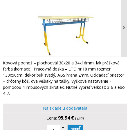
Kovová podnož – plochoovál 38x20 a 34x16mm, lak prášková
farba (komaxit). Pracovná doska – LTD hr.18 mm rozmer
130x50cm, dekor buk svetlý, ABS hrana 2mm. Odkladací priestor
– drôtený kôš, dva vešiaky na tašky. Výškové nastavenie -
pomocou 4 imbusových skrutiek. Nutné vybrať veľkosť: 3-6 alebo
4-7.
Na sklade u dodávateľa
95,94 €
s DPH
+