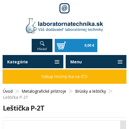
0,00 €
Hľadať
Kategórie
Menu
Nákup možný iba na IČO
Úvod
Metalografické prístroje
Brúsky a leštičky
Leštička P-2T
Leštička P-2T