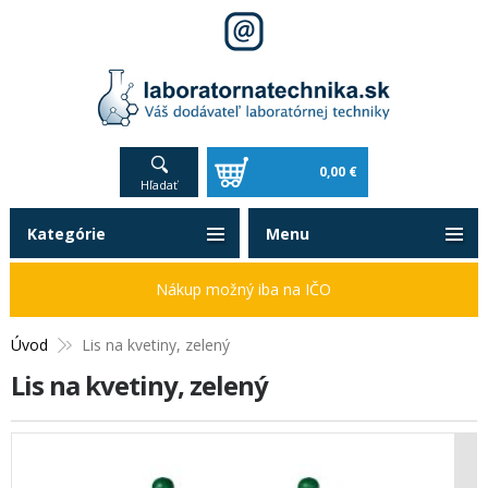
0,00 €
Hľadať
Kategórie
Menu
Nákup možný iba na IČO
Úvod
Lis na kvetiny, zelený
Lis na kvetiny, zelený