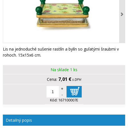
Lis na jednoduché sušenie rastlín a bylín so guľatými šraubmi v
rohoch. 15x15x6 cm.
Na sklade 1 ks
7,01 €
s DPH
+
-
Kód:
167100007E
Detailný popis