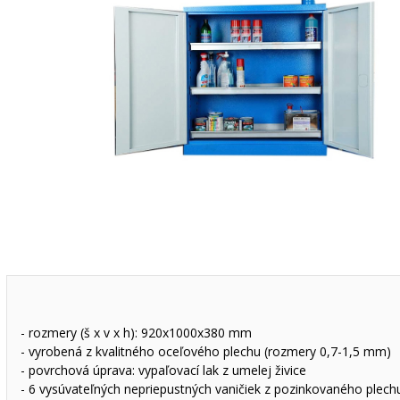
- rozmery (š x v x h): 920x1000x380 mm
- vyrobená z kvalitného oceľového plechu (rozmery 0,7-1,5 mm)
- povrchová úprava: vypaľovací lak z umelej živice
- 6 vysúvateľných nepriepustných vaničiek z pozinkovaného plech