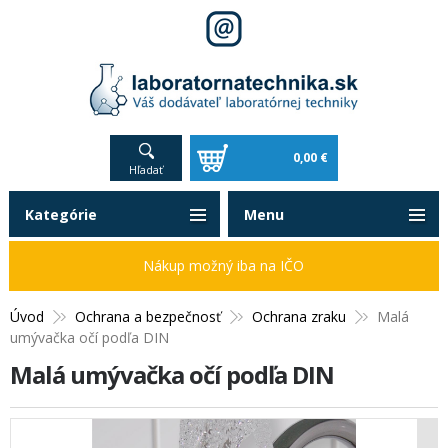
0,00 €
Hľadať
Kategórie
Menu
Nákup možný iba na IČO
Úvod
Ochrana a bezpečnosť
Ochrana zraku
Malá
umývačka očí podľa DIN
Malá umývačka očí podľa DIN