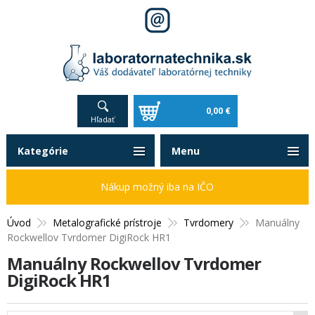
0,00 €
Hľadať
Kategórie
Menu
Nákup možný iba na IČO
Úvod
Metalografické prístroje
Tvrdomery
Manuálny
Rockwellov Tvrdomer DigiRock HR1
Manuálny Rockwellov Tvrdomer
DigiRock HR1