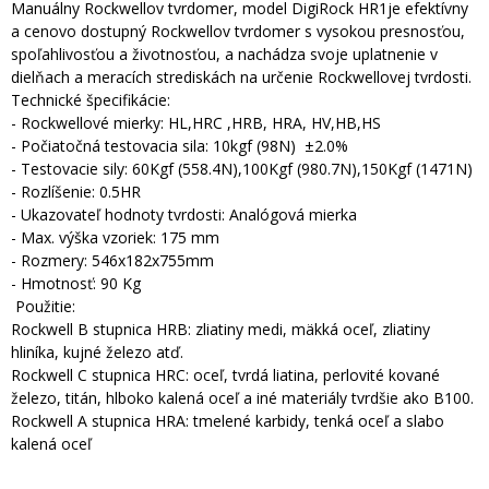
Manuálny Rockwellov tvrdomer, model DigiRock HR1je efektívny
a cenovo dostupný Rockwellov tvrdomer s vysokou presnosťou,
spoľahlivosťou a životnosťou, a nachádza svoje uplatnenie v
dielňach a meracích strediskách na určenie Rockwellovej tvrdosti.
Technické špecifikácie:
- Rockwellové mierky: HL,HRC ,HRB, HRA, HV,HB,HS
- Počiatočná testovacia sila: 10kgf (98N) ±2.0%
- Testovacie sily: 60Kgf (558.4N),100Kgf (980.7N),150Kgf (1471N)
- Rozlíšenie: 0.5HR
- Ukazovateľ hodnoty tvrdosti: Analógová mierka
- Max. výška vzoriek: 175 mm
- Rozmery: 546x182x755mm
- Hmotnosť: 90 Kg
Použitie:
Rockwell B stupnica HRB: zliatiny medi, mäkká oceľ, zliatiny
hliníka, kujné železo atď.
Rockwell C stupnica HRC: oceľ, tvrdá liatina, perlovité kované
železo, titán, hlboko kalená oceľ a iné materiály tvrdšie ako B100.
Rockwell A stupnica HRA: tmelené karbidy, tenká oceľ a slabo
kalená oceľ