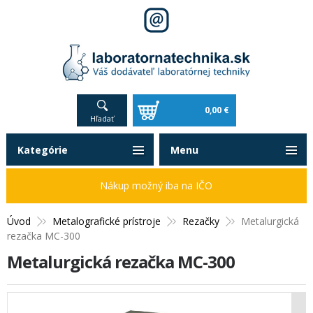
0,00 €
Hľadať
Kategórie
Menu
Nákup možný iba na IČO
Úvod
Metalografické prístroje
Rezačky
Metalurgická
rezačka MC-300
Metalurgická rezačka MC-300