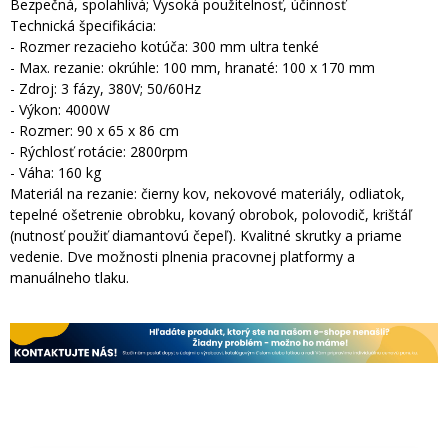
Bezpečná, spolahlivá; Vysoká použitelnosť, účinnosť
Technická špecifikácia:
- Rozmer rezacieho kotúča: 300 mm ultra tenké
- Max. rezanie: okrúhle: 100 mm, hranaté: 100 x 170 mm
- Zdroj: 3 fázy, 380V; 50/60Hz
- Výkon: 4000W
- Rozmer: 90 x 65 x 86 cm
- Rýchlosť rotácie: 2800rpm
- Váha: 160 kg
Materiál na rezanie: čierny kov, nekovové materiály, odliatok,
tepelné ošetrenie obrobku, kovaný obrobok, polovodič, krištáľ
(nutnosť použiť diamantovú čepeľ). Kvalitné skrutky a priame
vedenie. Dve možnosti plnenia pracovnej platformy a
manuálneho tlaku.