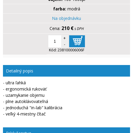
farba:
modrá
Na objednávku
210 €
s DPH
+
-
Kód:
238100006006F
Detailný popis
- ultra ľahká
- ergonomická rukoväť
- uzamykanie objemu
- plne autoklávovateľná
- jednoduchá "in-lab" kalibrácia
- veľký 4-miestny čítač