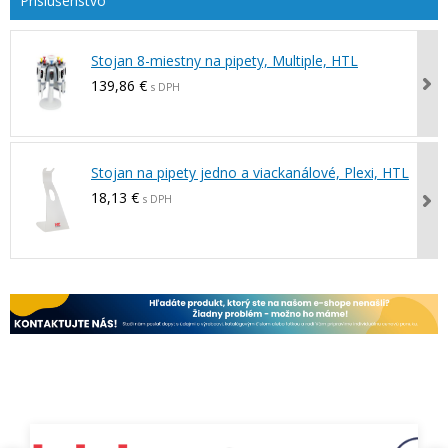
Stojan 8-miestny na pipety, Multiple, HTL
139,86 €
s DPH
Stojan na pipety jedno a viackanálové, Plexi, HTL
18,13 €
s DPH