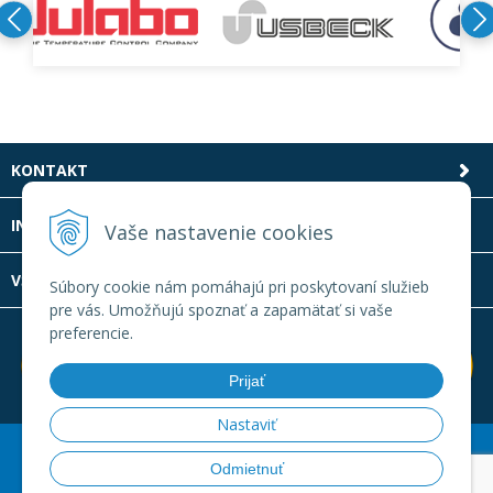
KONTAKT
INFOLINKA
Vaše nastavenie cookies
VŠETKO O NÁKUPE
Súbory cookie nám pomáhajú pri poskytovaní služieb
pre vás. Umožňujú spoznať a zapamätať si vaše
preferencie.
Prijať
Nastaviť
© 2026 Laboratornatechnika.sk •
Created
&
e-shop Pohoda
Odmietnuť
connector
by
NextCom s.r.o.