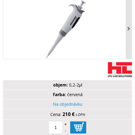
objem:
0,2-2µl
farba:
červená
Na objednávku
210 €
s DPH
+
-