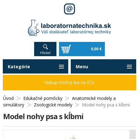
0,00 €
Hľadať
Kategórie
Menu
Nákup možný iba na IČO
Úvod
Edukačné pomôcky
Anatomické modely a
simulátory
Zoologické modely
Model nohy psa s kĺbmi
Model nohy psa s kĺbmi