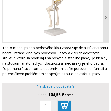
Tento model psieho bedrového kĺbu zobrazuje detailnú anatómiu
bedra vrátane kĺbových povrchov, väzov a ďalších dôležitých
štruktúr, ktoré sa podieľajú na pohybe a stabilite panvy. Je ideálny
na štúdium anatomických vlastností a mechaniky psieho bedra,
čo pomáha študentom a odborníkom lepšie porozumieť funkcii a
potenciálnym problémom spojeným s touto oblasťou u psov.
Na sklade u dodávateľa
104,55 €
s DPH
+
-