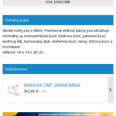
Kód:
20002748B
Detailný popis
Model nohy psa s kĺbmi. Priemerná veľkosť panvy psa obsahuje
normálnu aj osteoartritickú kosť, bedrovú kosť, panvovú kosť,
bedrový kĺb, herniovaný disk, stehennú kosť, nervy, krížovú kosť a
trochanter.
Veľkosť: 18 x 14 x 28 cm.
Kostra psa "Olaf", životná veľkosť
362,85 €
s DPH