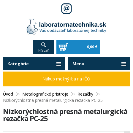
0,00 €
Hľadať
Kategórie
Menu
Nákup možný iba na IČO
Úvod
Metalografické prístroje
Rezačky
Nízkorýchlostná presná metalurgická rezačka PC-25
Nízkorýchlostná presná metalurgická
rezačka PC-25