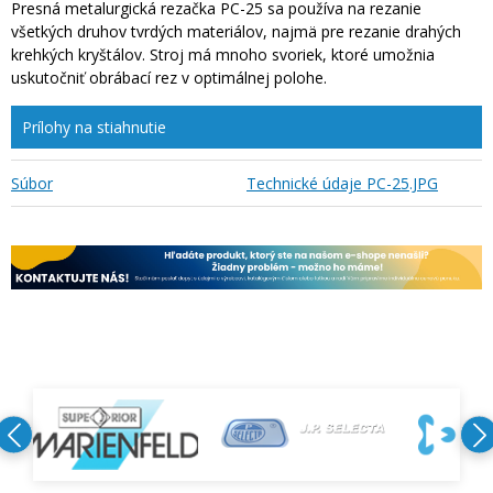
Presná metalurgická rezačka PC-25 sa používa na rezanie
všetkých druhov tvrdých materiálov, najmä pre rezanie drahých
krehkých kryštálov. Stroj má mnoho svoriek, ktoré umožnia
uskutočniť obrábací rez v optimálnej polohe.
Prílohy na stiahnutie
Súbor
Technické údaje PC-25.JPG