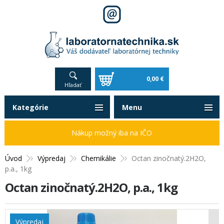
0,00 €
Hľadať
Kategórie
Menu
Nákup možný iba na IČO
Úvod
Výpredaj
Chemikálie
Octan zinočnatý.2H2O,
p.a., 1kg
Octan zinočnatý.2H2O, p.a., 1kg
Výpredaj