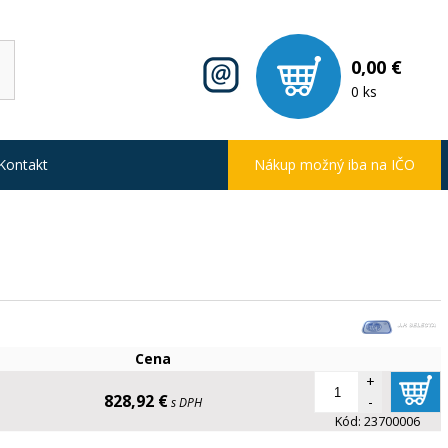
0,00 €
0 ks
Kontakt
Nákup možný iba na IČO
Cena
+
828,92 €
-
s DPH
Kód:
23700006