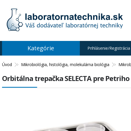
Kategórie
Prihlásenie/Registrácia
Úvod
Mikrobiológia, histológia, molekulárna biológia
Mikrob
Orbitálna trepačka SELECTA pre Petriho