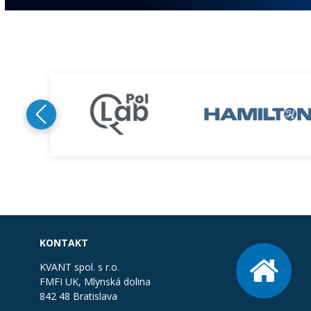
KONTAKT
KVANT spol. s r.o.
FMFI UK, Mlynská dolina
842 48 Bratislava