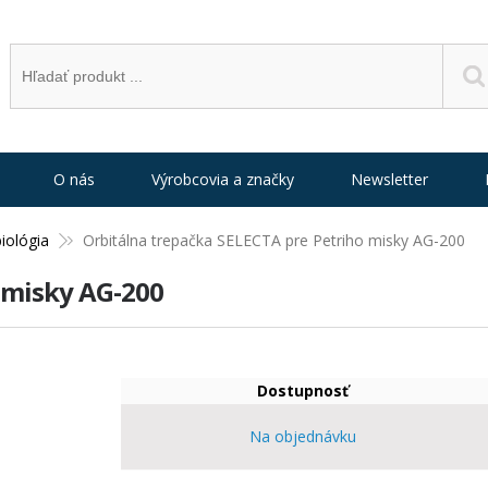
O nás
Výrobcovia a značky
Newsletter
iológia
Orbitálna trepačka SELECTA pre Petriho misky AG-200
 misky AG-200
Dostupnosť
Na objednávku