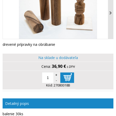
drevené prípravky na obrábanie
Na sklade u dodávateľa
36,90 €
s DPH
+
-
Kód:
27080018B
Detailný popis
balenie 30ks