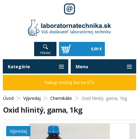
0,00 €
Hľadať
Kategórie
Menu
Nákup možný iba na IČO
Úvod
Výpredaj
Chemikálie
Oxid hlinitý, gama, 1kg
Oxid hlinitý, gama, 1kg
Výpredaj