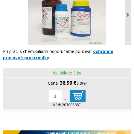
Pri práci s chemikáliami odporúčame používať
ochranné
pracovné prostriedky
.
Na sklade 3 ks
36,90 €
s DPH
+
-
Kód:
20300388E