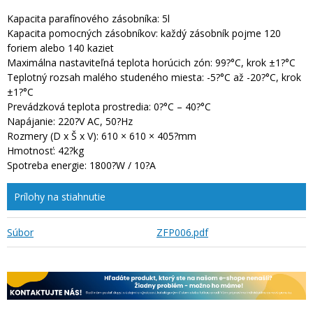
Kapacita parafínového zásobníka: 5l
Kapacita pomocných zásobníkov: každý zásobník pojme 120
foriem alebo 140 kaziet
Maximálna nastaviteľná teplota horúcich zón: 99?°C, krok ±1?°C
Teplotný rozsah malého studeného miesta: -5?°C až -20?°C, krok
±1?°C
Prevádzková teplota prostredia: 0?°C – 40?°C
Napájanie: 220?V AC, 50?Hz
Rozmery (D x Š x V): 610 × 610 × 405?mm
Hmotnosť: 42?kg
Spotreba energie: 1800?W / 10?A
Prílohy na stiahnutie
Súbor
ZFP006.pdf