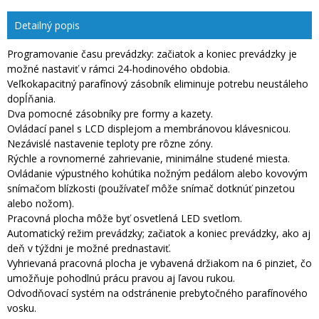
Detailný popis
Programovanie času prevádzky: začiatok a koniec prevádzky je
možné nastaviť v rámci 24-hodinového obdobia.
Veľkokapacitný parafínový zásobník eliminuje potrebu neustáleho
dopĺňania.
Dva pomocné zásobníky pre formy a kazety.
Ovládací panel s LCD displejom a membránovou klávesnicou.
Nezávislé nastavenie teploty pre rôzne zóny.
Rýchle a rovnomerné zahrievanie, minimálne studené miesta.
Ovládanie výpustného kohútika nožným pedálom alebo kovovým
snímačom blízkosti (používateľ môže snímač dotknúť pinzetou
alebo nožom).
Pracovná plocha môže byť osvetlená LED svetlom.
Automatický režim prevádzky; začiatok a koniec prevádzky, ako aj
deň v týždni je možné prednastaviť.
Vyhrievaná pracovná plocha je vybavená držiakom na 6 pinziet, čo
umožňuje pohodlnú prácu pravou aj ľavou rukou.
Odvodňovací systém na odstránenie prebytočného parafínového
vosku.