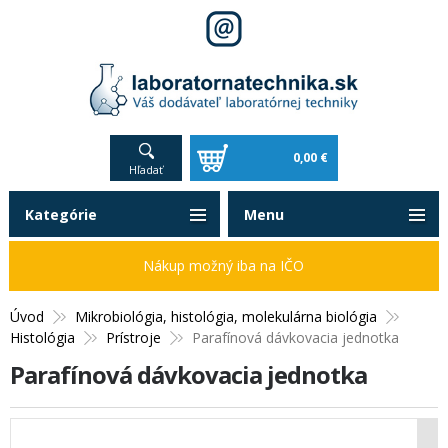
0,00 €
Hľadať
Kategórie
Menu
Nákup možný iba na IČO
Úvod
Mikrobiológia, histológia, molekulárna biológia
Histológia
Prístroje
Parafínová dávkovacia jednotka
Parafínová dávkovacia jednotka