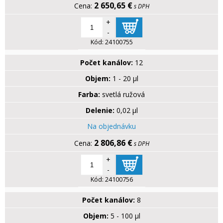
2 650,65 €
s DPH
+
-
Kód:
24100755
Počet kanálov:
12
Objem:
1 - 20 µl
Farba:
svetlá ružová
Delenie:
0,02 µl
Na objednávku
2 806,86 €
s DPH
+
-
Kód:
24100756
Počet kanálov:
8
Objem:
5 - 100 µl