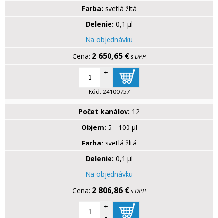
Farba:
svetlá žltá
Delenie:
0,1 µl
Na objednávku
2 650,65 €
s DPH
+
-
Kód:
24100757
Počet kanálov:
12
Objem:
5 - 100 µl
Farba:
svetlá žltá
Delenie:
0,1 µl
Na objednávku
2 806,86 €
s DPH
+
-