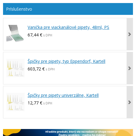
Vanička pre viackanálové pipety, 48ml, PS
67,44 €
s DPH
Špičky pre pipety, typ Eppendorf, Kartell
603,72 €
s DPH
Špičky pre pipety univerzálne, Kartell
12,77 €
s DPH