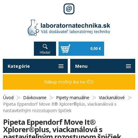
0,00 €
Hľadať
Kategórie
Menu
Nákup možný iba na IČO
Úvod
Dávkovanie
Pipety manuálne
Viackanálové
Pipeta Eppendorf Move It® Xplorer®plus, viackanálová s
nastaviteľným rozostupom špičiek
Pipeta Eppendorf Move It®
Xplorer®plus, viackanálová s
nastaviteľným rozostupom špičiek