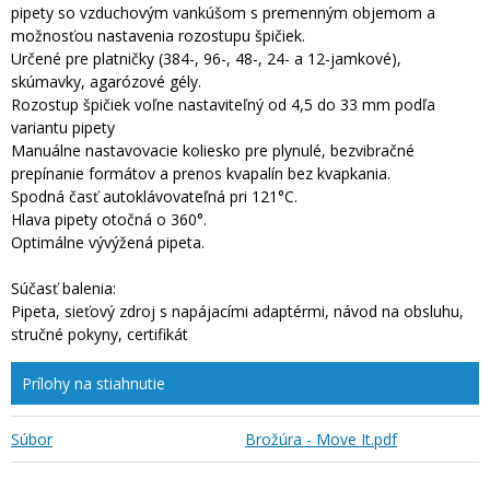
pipety so vzduchovým vankúšom s premenným objemom a
možnosťou nastavenia rozostupu špičiek.
Určené pre platničky (384-, 96-, 48-, 24- a 12-jamkové),
skúmavky, agarózové gély.
Rozostup špičiek voľne nastaviteľný od 4,5 do 33 mm podľa
variantu pipety
Manuálne nastavovacie koliesko pre plynulé, bezvibračné
prepínanie formátov a prenos kvapalín bez kvapkania.
Spodná časť autoklávovateľná pri 121°C.
Hlava pipety otočná o 360°.
Optimálne vývýžená pipeta.
Súčasť balenia:
Pipeta, sieťový zdroj s napájacími adaptérmi, návod na obsluhu,
stručné pokyny, certifikát
Prílohy na stiahnutie
Súbor
Brožúra - Move It.pdf