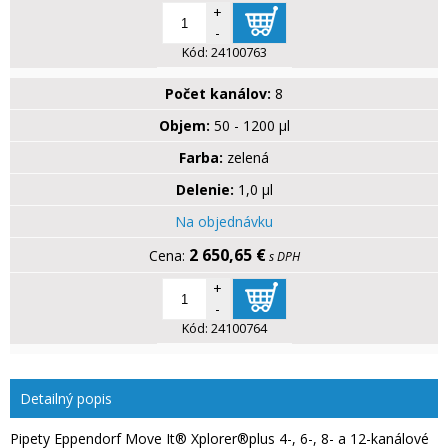
+
-
Kód:
24100763
Počet kanálov:
8
Objem:
50 - 1200 µl
Farba:
zelená
Delenie:
1,0 µl
Na objednávku
2 650,65 €
s DPH
+
-
Kód:
24100764
Detailný popis
Pipety Eppendorf Move It® Xplorer®plus 4-, 6-, 8- a 12-kanálové