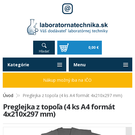
0,00 €
Hľadať
Kategórie
Menu
Nákup možný iba na IČO
Úvod
Preglejka z topoľa (4 ks A4 formát 4x210x297 mm)
Preglejka z topoľa (4 ks A4 formát
4x210x297 mm)