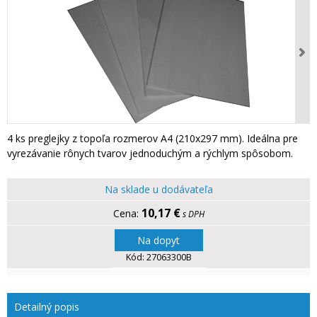
4 ks preglejky z topoľa rozmerov A4 (210x297 mm). Ideálna pre
vyrezávanie rônych tvarov jednoduchým a rýchlym spôsobom.
Na sklade u dodávateľa
10,17 €
s DPH
Na dopyt
Kód:
27063300B
Detailný popis