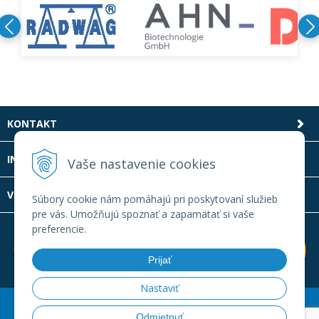
KONTAKT
INFOLINKA
Vaše nastavenie cookies
VŠETKO O NÁKUPE
Súbory cookie nám pomáhajú pri poskytovaní služieb
pre vás. Umožňujú spoznať a zapamätať si vaše
preferencie.
Prijať
Nastaviť
© 2026 Laboratornatechnika.sk •
Created
&
e-shop Pohoda
Odmietnuť