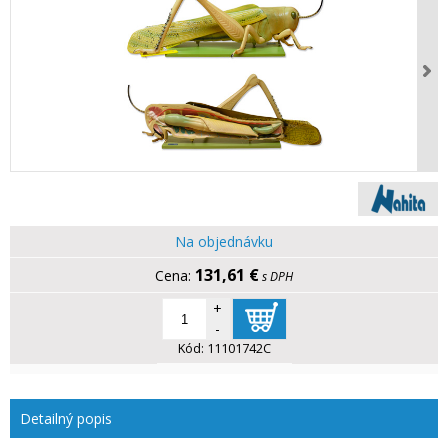
Na objednávku
131,61 €
s DPH
+
-
Kód:
11101742C
Detailný popis