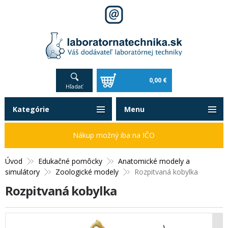
0,00 €
Hľadať
Kategórie
Menu
Nákup možný iba na IČO
Úvod
Edukačné pomôcky
Anatomické modely a
simulátory
Zoologické modely
Rozpitvaná kobylka
Rozpitvaná kobylka