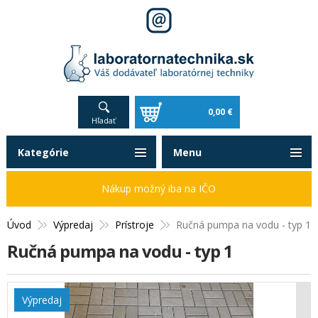
0,00 €
Hľadať
Kategórie
Menu
Nákup možný iba na IČO
Úvod
Výpredaj
Prístroje
Ručná pumpa na vodu - typ 1
Ručná pumpa na vodu - typ 1
Výpredaj