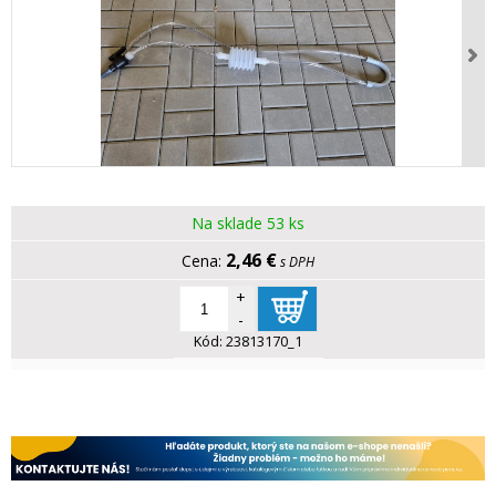
Na sklade 53 ks
2,46 €
s DPH
+
-
Kód:
23813170_1