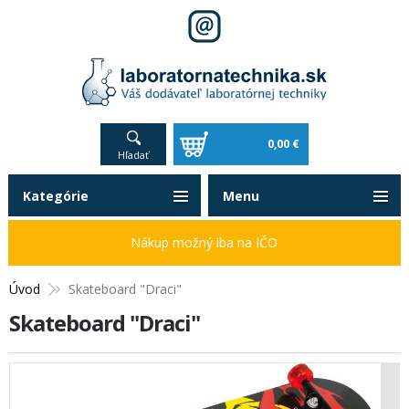
0,00 €
Hľadať
Kategórie
Menu
Nákup možný iba na IČO
Úvod
Skateboard "Draci"
Skateboard "Draci"