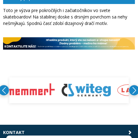
Toto je výzva pre pokročilých i začiatočníkov vo svete
skateboardov! Na stabilnej doske s drsným povrchom sa nehy
nešmýkajú. Spodnú časť zdobí dizajnový dračí motív.
KONTAKT