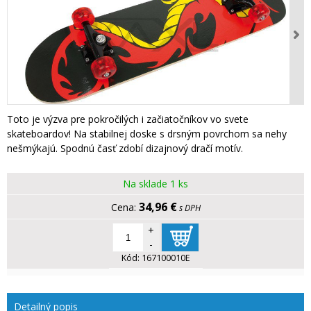
Toto je výzva pre pokročilých i začiatočníkov vo svete
skateboardov! Na stabilnej doske s drsným povrchom sa nehy
nešmýkajú. Spodnú časť zdobí dizajnový dračí motív.
Na sklade 1 ks
34,96 €
s DPH
+
-
Kód:
167100010E
Detailný popis