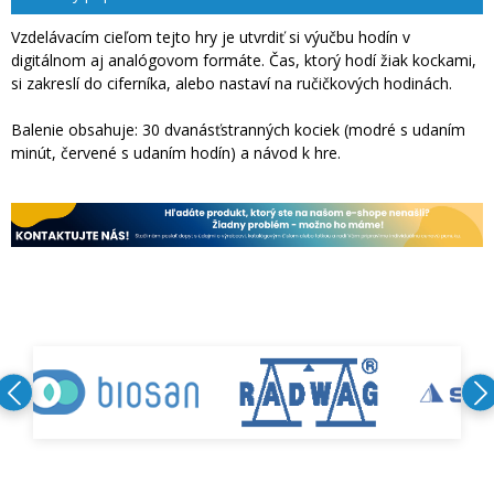
Vzdelávacím cieľom tejto hry je utvrdiť si výučbu hodín v
digitálnom aj analógovom formáte. Čas, ktorý hodí žiak kockami,
si zakreslí do ciferníka, alebo nastaví na ručičkových hodinách.
Balenie obsahuje: 30 dvanásťstranných kociek (modré s udaním
minút, červené s udaním hodín) a návod k hre.