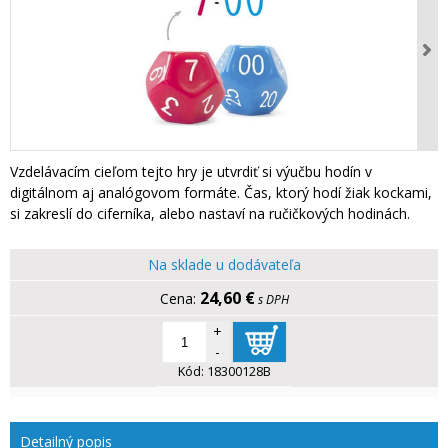
Vzdelávacím cieľom tejto hry je utvrdiť si výučbu hodín v
digitálnom aj analógovom formáte. Čas, ktorý hodí žiak kockami,
si zakreslí do ciferníka, alebo nastaví na ručičkových hodinách.
Na sklade u dodávateľa
24,60 €
s DPH
+
-
Kód:
18300128B
Detailný popis