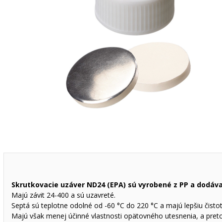
Skrutkovacie uzáver ND24 (EPA) sú vyrobené z PP a dodáv
Majú závit 24-400 a sú uzavreté.
Septá sú teplotne odolné od -60 °C do 220 °C a majú lepšiu čist
Majú však menej účinné vlastnosti opätovného utesnenia, a preto