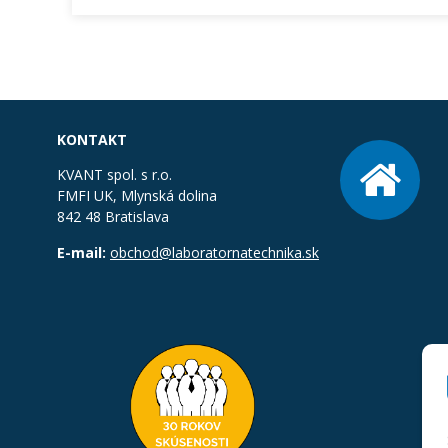
KONTAKT
KVANT spol. s r.o.
FMFI UK, Mlynská dolina
842 48 Bratislava
E-mail:
obchod@laboratornatechnika.sk