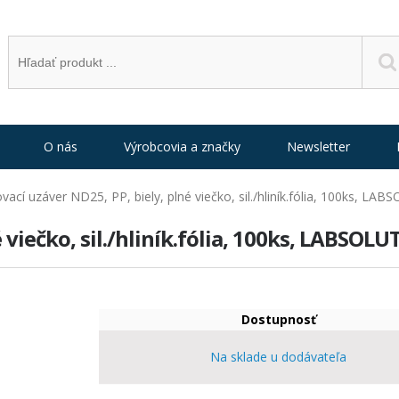
O nás
Výrobcovia a značky
Newsletter
vací uzáver ND25, PP, biely, plné viečko, sil./hliník.fólia, 100ks, LA
viečko, sil./hliník.fólia, 100ks, LABSOLU
Dostupnosť
Na sklade u dodávateľa