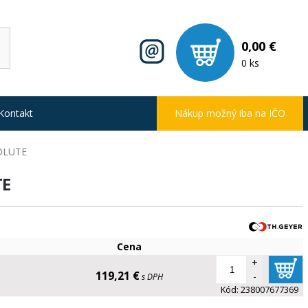
0,00 €
0 ks
Kontakt
Nákup možný iba na IČO
BSOLUTE
TE
Cena
+
119,21 €
-
s DPH
Kód:
238007677369