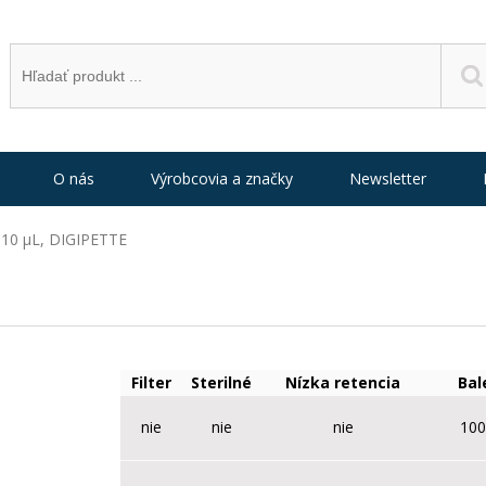
O nás
Výrobcovia a značky
Newsletter
- 10 µL, DIGIPETTE
Filter
Sterilné
Nízka retencia
Bal
nie
nie
nie
100