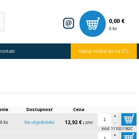
0,00 €
0 ks
Kontakt
Nákup možný iba na IČO
enie
Dostupnosť
Cena
+
12,92 €
0 ks
Na objednávku
-
s DPH
Kód:
111021182C
+