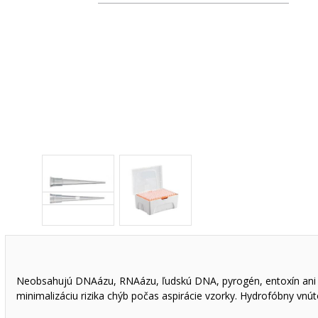
Neobsahujú DNAázu, RNAázu, ľudskú DNA, pyrogén, entoxín ani PCR
minimalizáciu rizika chýb počas aspirácie vzorky. Hydrofóbny vnú