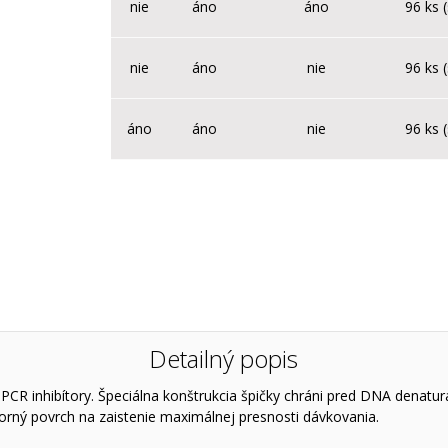
nie
áno
áno
96 ks 
nie
áno
nie
96 ks 
áno
áno
nie
96 ks 
Detailný popis
 inhibítory. Špeciálna konštrukcia špičky chráni pred DNA denaturác
torný povrch na zaistenie maximálnej presnosti dávkovania.