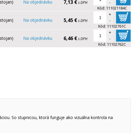
7,13 €
(stojan)
Na objednávku
-
s DPH
Kód:
111021184C
+
5,45 €
(stojan)
Na objednávku
-
s DPH
Kód:
11102761C
+
6,46 €
(stojan)
Na objednávku
-
s DPH
Kód:
11102762C
iou. So stupnicou, ktorá funguje ako vizuálna kontrola na