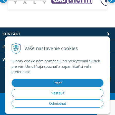
KONTAKT
INFOLINKA
Vaše nastavenie cookies
VŠETKO O NÁKUPE
Súbory cookie nám pomáhajú pri poskytovaní služieb
pre vás. Umožňujú spoznať a zapamätať si vaše
preferencie.
Prijať
Nastaviť
© 2026 Laboratornatechnika.sk •
Created
&
e-shop Pohoda
Odmietnuť
connector
by
NextCom s.r.o.