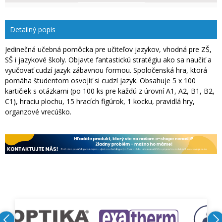
Detailný popis
Jedinečná učebná pomôcka pre učiteľov jazykov, vhodná pre ZŠ,
SŠ i jazykové školy. Objavte fantastickú stratégiu ako sa naučiť a
vyučovať cudzí jazyk zábavnou formou. Spoločenská hra, ktorá
pomáha študentom osvojiť si cudzí jazyk. Obsahuje 5 x 100
kartičiek s otázkami (po 100 ks pre každú z úrovní A1, A2, B1, B2,
C1), hraciu plochu, 15 hracích figúrok, 1 kocku, pravidlá hry,
organzové vrecúško.