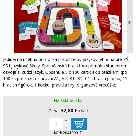
Jedinečná učebná pomôcka pre učiteľov jazykov, vhodná pre ZŠ,
SŠ i jazykové školy. Spoločenská hra, ktorá pomáha študentom
osvojiť si cudzí jazyk. Obsahuje 5 x 100 kartičiek s otázkami (po
100 ks pre každú z úrovní A1, A2, B1, B2, C1), hraciu plochu, 15
hracích figúrok, 1 kocku, pravidlá hry, organzové vrecúško.
Na sklade 3 ks
32,80 €
s DPH
+
-
Kód:
20410001E