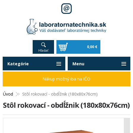
0,00 €
Hľadať
Kategórie
Menu
Nákup možný iba na IČO
Úvod
Stôl rokovací - obdĺžnik (180x80x76cm)
Stôl rokovací - obdĺžnik (180x80x76cm)