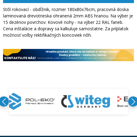
Stôl rokovací - obdĺžnik, rozmer 180x80x76cm, pracovná doska
laminovaná drevotrieska ohranená 2mm ABS hranou. Na výber je
15 dezénov povrchov. Kovové nohy - na výber 22 RAL farieb.
Cena inštalácie a dopravy sa kalkuluje samostatne. Za príplatok
možnosť voľby rektifikačných koncoviek nôh.