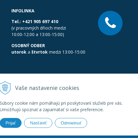
INFOLINKA
Tel.:
+421 905 697 410
(v pracovných dňoch medzi
10:00-12:00 a 13:00-15:00)
OSOBNÝ ODBER
utorok
a
štvrtok
medzi 13:00-15:00
Vaše nastavenie cookies
Súbory cookie nám pomáhajú pri poskytovaní služieb pre vás.
Umožňujú spoznať a zapamätať si vaše preferencie.
Nastaviť
Prijať
Odmietnuť
boratornatechnika.sk •
Created
&
e-shop Pohoda connector
by
Next