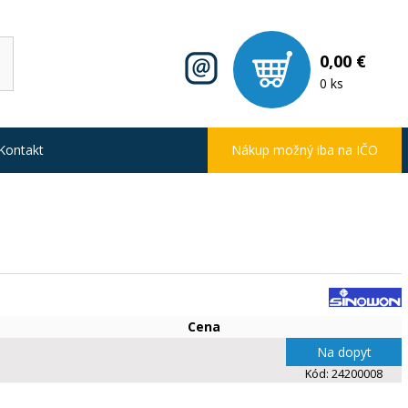
0,00 €
0 ks
Kontakt
Nákup možný iba na IČO
Cena
Na dopyt
Kód:
24200008