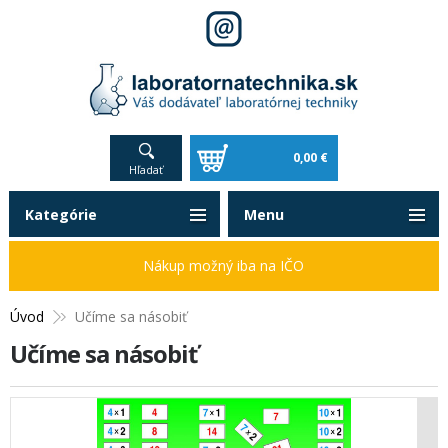
0,00 €
Hľadať
Kategórie
Menu
Nákup možný iba na IČO
Úvod
Učíme sa násobiť
Učíme sa násobiť