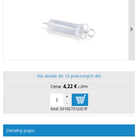
Na sklade do 10 pracovných dní
4,22 €
s DPH
+
-
Kód:
331027313257F
Detailný popis