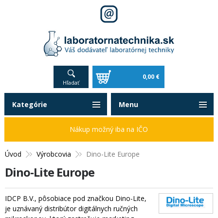
0,00 €
Hľadať
Kategórie
Menu
Nákup možný iba na IČO
Úvod
Výrobcovia
Dino-Lite Europe
Dino-Lite Europe
IDCP B.V., pôsobiace pod značkou Dino-Lite,
je uznávaný distribútor digitálnych ručných