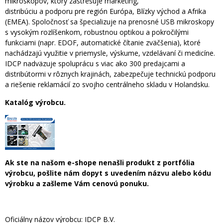
mikroskopov, ktorý zastrešuje marketing,
distribúciu a podporu pre región Európa, Blízky východ a Afrika
(EMEA). Spoločnosť sa špecializuje na prenosné USB mikroskopy
s vysokým rozlíšenkom, robustnou optikou a pokročilými
funkciami (napr. EDOF, automatické čítanie zväčšenia), ktoré
nachádzajú využitie v priemysle, výskume, vzdelávaní či medicíne.
IDCP nadväzuje spoluprácu s viac ako 300 predajcami a
distribútormi v rôznych krajinách, zabezpečuje technickú podporu
a riešenie reklamácií zo svojho centrálneho skladu v Holandsku.
Katalóg výrobcu.
Ak ste na našom e-shope nenašli produkt z portfólia
výrobcu, pošlite nám dopyt s uvedením názvu alebo kódu
výrobku a zašleme Vám cenovú ponuku.
Oficiálny názov výrobcu:
IDCP B.V.