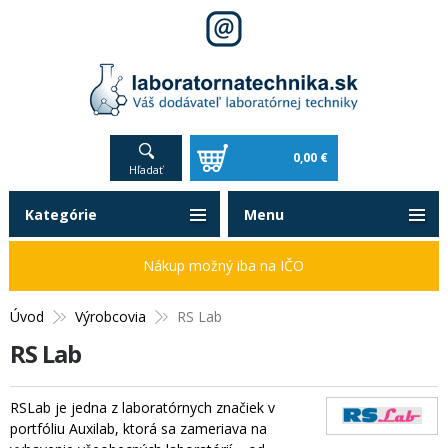
0,00 €
Hľadať
Kategórie
Menu
Nákup možný iba na IČO
Úvod
Výrobcovia
RS Lab
RS Lab
RSLab je jedna z laboratórnych značiek v
portfóliu Auxilab, ktorá sa zameriava na