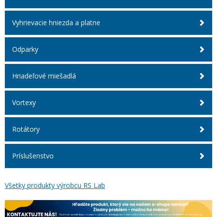
Vyhrievacie hniezda a platne
Odparky
Hriadeľové miešadlá
Vortexy
Rotátory
Príslušenstvo
Všetky produkty výrobcu RS Lab