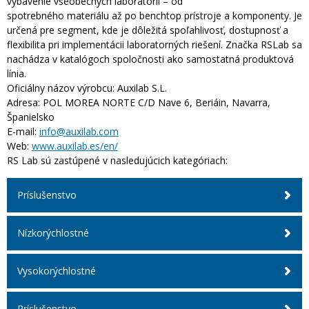
vybavenie všeobecných laboratórií – od
spotrebného materiálu až po benchtop prístroje a komponenty. Je
určená pre segment, kde je dôležitá spoľahlivosť, dostupnosť a
flexibilita pri implementácii laboratorných riešení. Značka RSLab sa
nachádza v katalógoch spoločnosti ako samostatná produktová
línia.
Oficiálny názov výrobcu:
Auxilab S.L.
Adresa:
POL MOREA NORTE C/D Nave 6, Beriáin, Navarra,
Španielsko
E-mail:
info@auxilab.com
Web:
www.auxilab.es/en/
RS Lab sú zastúpené v nasledujúcich kategóriach:
Príslušenstvo
Nízkorýchlostné
Vysokorýchlostné
Príslušenstvo