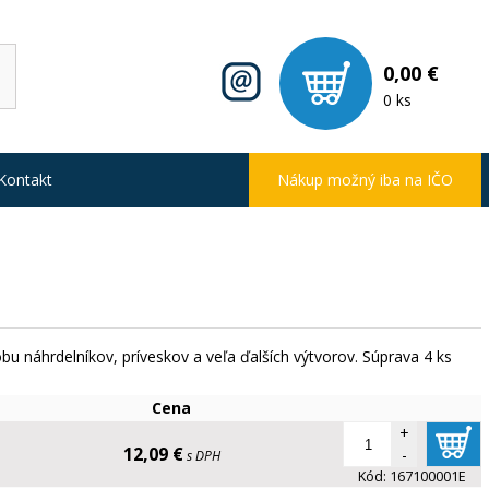
0,00 €
0 ks
Kontakt
Nákup možný iba na IČO
bu náhrdelníkov, príveskov a veľa ďalších výtvorov. Súprava 4 ks
Cena
+
12,09 €
-
s DPH
Kód:
167100001E