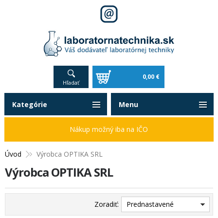
0,00 €
Hľadať
Kategórie
Menu
Nákup možný iba na IČO
Úvod
Výrobca OPTIKA SRL
Výrobca OPTIKA SRL
Zoradiť:
Prednastavené