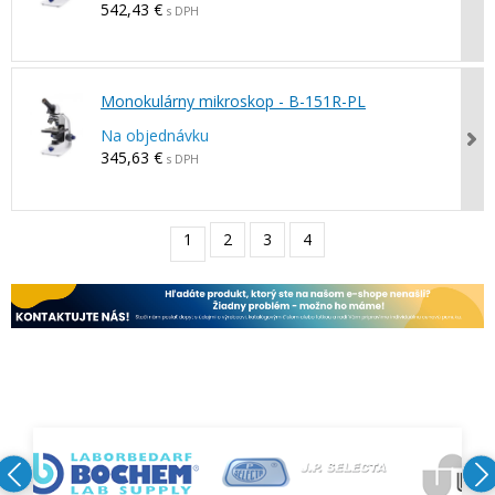
542,43 €
s DPH
Monokulárny mikroskop - B-151R-PL
Na objednávku
345,63 €
s DPH
1
2
3
4