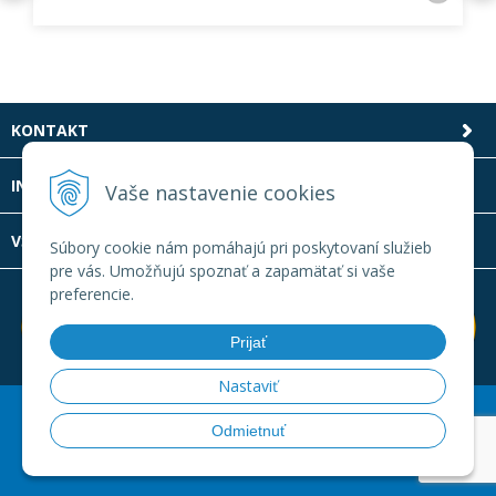
KONTAKT
INFOLINKA
Vaše nastavenie cookies
VŠETKO O NÁKUPE
Súbory cookie nám pomáhajú pri poskytovaní služieb
pre vás. Umožňujú spoznať a zapamätať si vaše
preferencie.
Prijať
Nastaviť
© 2026 Laboratornatechnika.sk •
Created
&
e-shop Pohoda
Odmietnuť
connector
by
NextCom s.r.o.