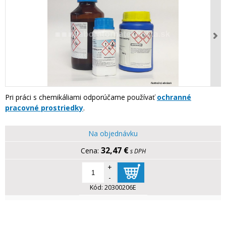
Pri práci s chemikáliami odporúčame používať
ochranné
pracovné prostriedky
.
Na objednávku
32,47 €
s DPH
+
-
Kód:
20300206E