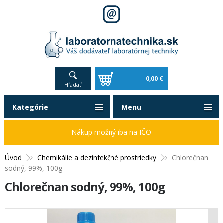
0,00 €
Hľadať
Kategórie
Menu
Nákup možný iba na IČO
Úvod
Chemikálie a dezinfekčné prostriedky
Chlorečnan
sodný, 99%, 100g
Chlorečnan sodný, 99%, 100g