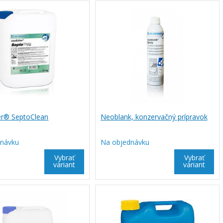
er® SeptoClean
Neoblank, konzervačný prípravok
dnávku
Na objednávku
Vybrať
Vybrať
variant
variant