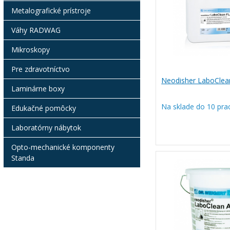
Metalografické prístroje
Váhy RADWAG
Mikroskopy
Pre zdravotníctvo
Neodisher LaboClea
Laminárne boxy
Na sklade do 10 pra
Edukačné pomôcky
Laboratórny nábytok
Opto-mechanické komponenty
Standa