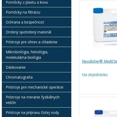
Pomôcky z plastu a kovu
Pomôcky na filtráciu
Ochrana a bezpečnosť
Drobný spotrebný materiál
Prístroje pre ohrev a chladenie
Mikrobiológia, histológia,
molekulárna biológia
Neodisher® MediCle
Dávkovanie
Na objednávku
Chromatografia
Prístroje pre mechanické operácie
Prístroje na meranie fyzikálnych
veličín
Prístroje na prípravu čistej vody