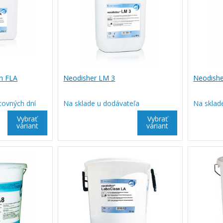
n FLA
Neodisher LM 3
Neodishe
covných dní
Na sklade u dodávateľa
Na sklad
Vybrať
Vybrať
variant
variant