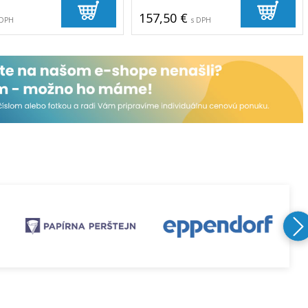
157,50 €
 DPH
s DPH