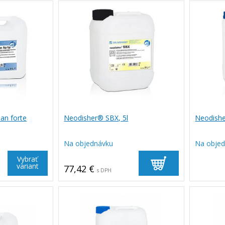
an forte
Neodisher® SBX, 5l
Neodish
Na objednávku
Na obje
Vybrať
variant
77,42 €
s DPH