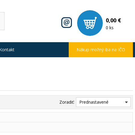
0,00 €
0 ks
Kontakt
Nákup možný iba na IČO
Zoradiť:
Prednastavené